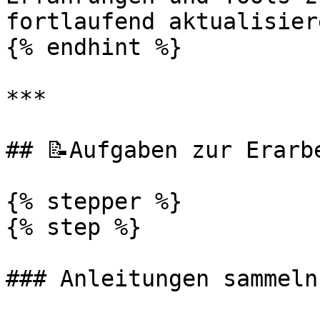
fortlaufend aktualisiere
{% endhint %}

***

## 📝Aufgaben zur Erarbe
{% stepper %}

{% step %}

### Anleitungen sammeln
