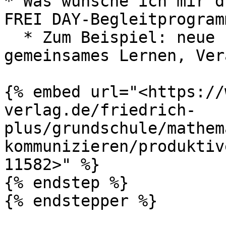
* Was wünsche ich mir d
FREI DAY-Begleitprogramm
  * Zum Beispiel: neue Impulse, Austausch, 
gemeinsames Lernen, Ver
{% embed url="<https://
verlag.de/friedrich-
plus/grundschule/mathem
kommunizieren/produktiv
11582>" %}

{% endstep %}

{% endstepper %}
