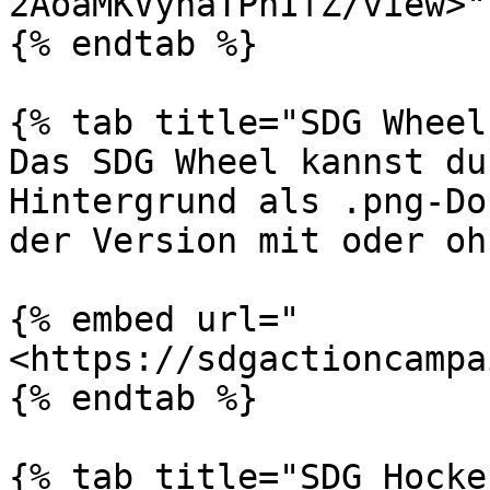
2AoaMKVyhaTPhIfZ/view>" 
{% endtab %}

{% tab title="SDG Wheel"
Das SDG Wheel kannst du
Hintergrund als .png-Do
der Version mit oder oh
{% embed url="
<https://sdgactioncampa
{% endtab %}

{% tab title="SDG Hocke