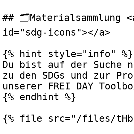
## 🗂️Materialsammlung <
id="sdg-icons"></a>

{% hint style="info" %}

Du bist auf der Suche n
zu den SDGs und zur Pro
unserer FREI DAY Toolbo
{% endhint %}

{% file src="/files/tHb