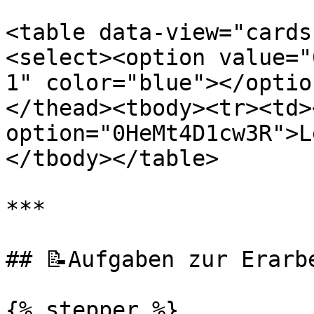
<table data-view="cards
<select><option value="
1" color="blue"></optio
</thead><tbody><tr><td>
option="0HeMt4D1cw3R">L
</tbody></table>

***

## 📝Aufgaben zur Erarbe
{% stepper %}
