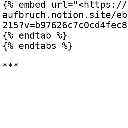
{% embed url="<https://
aufbruch.notion.site/eb
215?v=b97626c7c0cd4fec8
{% endtab %}

{% endtabs %}
